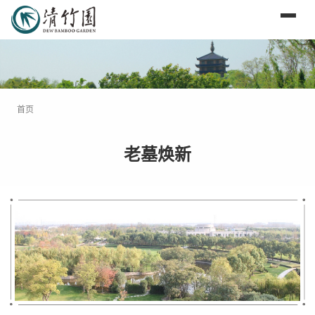
首页
老墓焕新