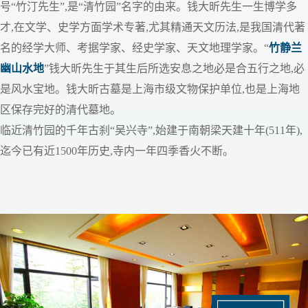
号“竹汀先生”,是“清竹园”名字的由来。钱大昕先生一生博学多
才,在文学、史学方面学术专著,尤其精通天文历法,是我国清代著
名的经学大师、考据学家、经史学家、天文地理学家。“
竹静兰
幽山水地
”钱大昕先生于其生后所选安息之地必是合五行之地,必
是风水宝地。钱大昕古墓是上海市级文物保护单位,也是上海地
区保存完好的清代墓地。
临近清竹园的千年古刹“吴兴寺”,始建于南朝梁天建十年(511年),
迄今已有近1500年历史,寺内一年四季香火不断。