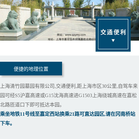
便捷的地理位置
上海清竹园墓园有限公司,交通便利,距上海市区30公里,自驾车来
园可经S5沪嘉高速或G15沈海高速进G1503上海绕城高速在嘉松
北路匝道口下即可抵达本园。
乘坐地铁11号线至嘉定西站换乘21路可直达园区,请在冈南桥站
下车。