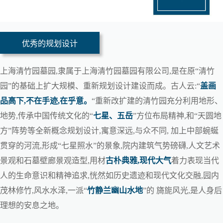
优秀的规划设计
上海清竹园墓园,隶属于上海清竹园墓园有限公司,是在原“清竹
园”的基础上扩大规模、重新规划设计建设而成。古人云:“
盖画
品高下,不在手迹,在乎意。
“重新改扩建的清竹园充分利用地形、
地势,传承中国传统文化的“
七星、五岳
”方位布局精神,和“天圆地
方”阵势等全新概念规划设计,寓意深远,与众不同, 加上中部蜿蜒
贯穿的河流,形成“七星照水”的景象,院内建筑气势磅礴,人文艺术
景观和石墓壁廊景观造型,用材
古朴典雅,现代大气
着力表现当代
人的生命意识和精神追求,恍然如历史遗迹和现代文化交融,园内
茂林修竹,风水水泽,一派“
竹静兰幽山水地
”的 旖旎风光,是人身后
理想的安息之地。