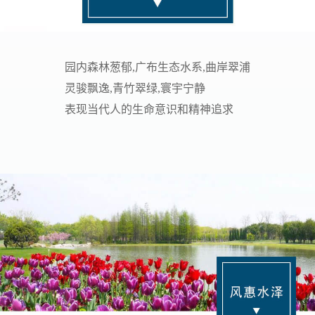
园内森林葱郁,广布生态水系,曲岸翠浦
灵骏飘逸,青竹翠绿,寰宇宁静
表现当代人的生命意识和精神追求