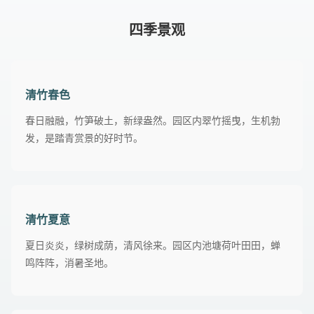
四季景观
清竹春色
春日融融，竹笋破土，新绿盎然。园区内翠竹摇曳，生机勃
发，是踏青赏景的好时节。
清竹夏意
夏日炎炎，绿树成荫，清风徐来。园区内池塘荷叶田田，蝉
鸣阵阵，消暑圣地。