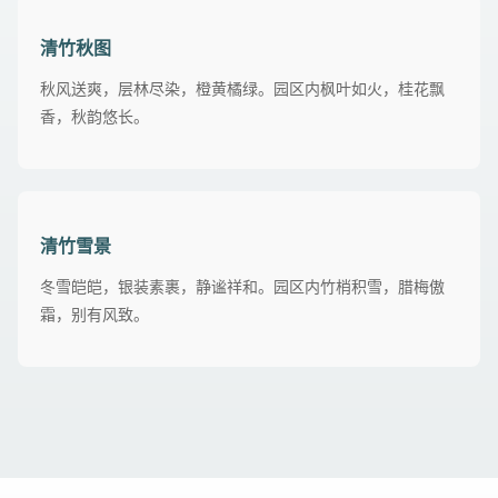
清竹秋图
秋风送爽，层林尽染，橙黄橘绿。园区内枫叶如火，桂花飘
香，秋韵悠长。
清竹雪景
冬雪皑皑，银装素裹，静谧祥和。园区内竹梢积雪，腊梅傲
霜，别有风致。