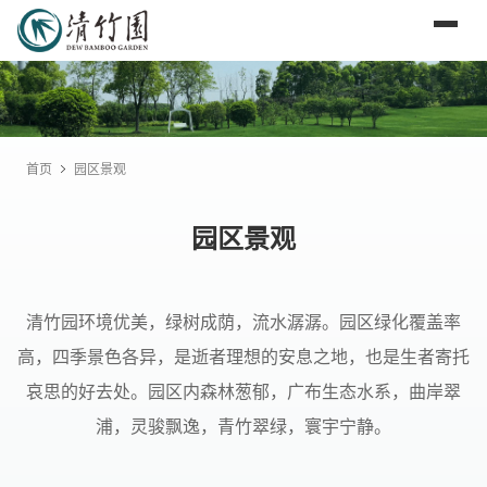
首页
园区景观
园区景观
清竹园环境优美，绿树成荫，流水潺潺。园区绿化覆盖率
高，四季景色各异，是逝者理想的安息之地，也是生者寄托
哀思的好去处。园区内森林葱郁，广布生态水系，曲岸翠
浦，灵骏飘逸，青竹翠绿，寰宇宁静。