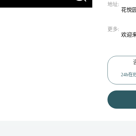
地址:
花悦
更多:
欢迎
24h