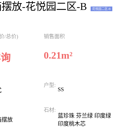
摆放-花悦园二区-B
花悦园二区-B
价/总价)
销售面积
0.21
m²
详询
户型:
SS
式
石材:
蓝珍珠 芬兰绿 印度绿
箱摆放
印度桃木芯