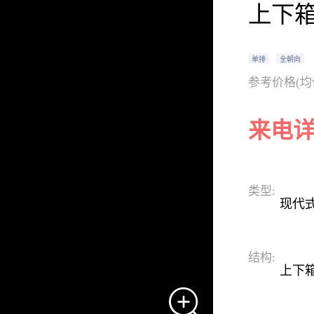
上下箱
单排
全朝向
参考价格(均
来电
类型:
现代
结构:
上下