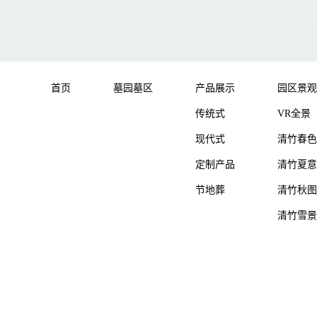
首页
墓园墓区
产品展示
园区景观
传统式
VR全景
现代式
清竹春色
定制产品
清竹夏意
节地葬
清竹秋图
清竹雪景