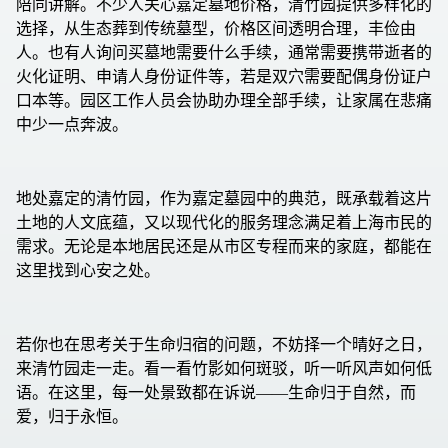
陪同讲解。不少人关心嘉定墓地价格，清竹园提供多样化的
选择，从生态葬到传统墓型，价格区间透明合理，丰俭由
人。也有人询问买墓地需要什么手续，通常需要携带逝者的
火化证明、申请人身份证件等，若是双穴需要配偶身份证户
口本等。园区工作人员会协助办理全部手续，让家属在悲痛
中少一点奔波。
地处嘉定的清竹园，作为嘉定墓园中的典范，既承载着这片
土地的人文底蕴，又以现代化的服务理念满足着上海市民的
需求。无论是本地居民还是从市区专程而来的家庭，都能在
这里找到心安之处。
若你也在思考关于生命归宿的问题，不妨择一个晴好之日，
来清竹园走一走。看一看竹影如何斑驳，听一听风声如何低
语。在这里，每一处景致都在诉说——生命归于自然，而
爱，归于永恒。