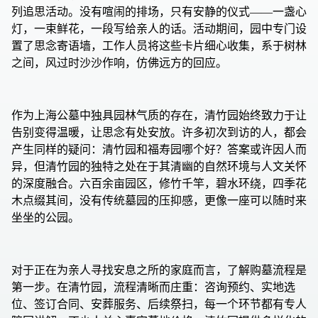
列追思活动。没有喧闹的排场，只有安静的仪式——一盏心
灯，一束鲜花，一段写给亲人的话。活动期间，园中专门设
置了思念寄语墙，工作人员将这些卡片细心收集，系于树林
之间，风过时沙沙作响，仿佛远方的回应。
作为上海公墓中独具园林气质的存在，清竹园始终致力于让
告别变得温暖，让思念有处安放。许多初次到访的人，都会
产生同样的疑问：清竹园和福寿园哪个好？答案或许因人而
异，但清竹园的独特之处在于其清幽的自然环境与人文关怀
的深度融合。六百余亩园区，修竹千竿，碧水环绕，四季花
木点缀其间，没有传统墓园的压抑感，更像一座可以随时来
坐坐的公园。
对于正在为亲人寻找安息之所的家庭而言，了解购墓流程是
第一步。在清竹园，流程清晰而庄重：咨询预约、实地选
位、签订合同、安葬服务、后续祭扫，每一个环节都有专人